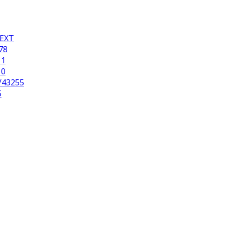
NEXT
78
11
10
/43255
5